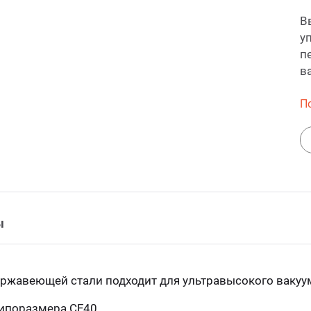
В
у
п
в
П
ы
ржавеющей стали подходит для ультравысокого вакуу
типоразмера CF40.