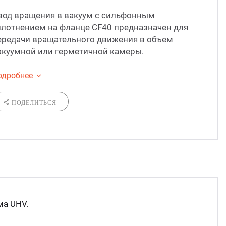
вод вращения в вакуум с сильфонным
С по
плотнением на фланце CF40 предназначен для
ередачи вращательного движения в объем
С ру
акуумной или герметичной камеры.
одробнее
С ша
ПОДЕЛИТЬСЯ
ма UHV.