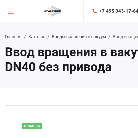
+7 495 943-17-6
Ката
Назад
Назад
Назад
Главная
Каталог
Вводы вращения в вакуум
Ввод вращен
Ввод вращения в ваку
талог
луги
мпания
DN40 без привода
оды вращения в вакуум
оектирование и изготовление
компании
оды линейного движения в вакуум
несение функциональных покрытий
ше производство
афрагмирующие вакуумные заслонки
следования
орудование
арные сильфоны
стема менеджмента качества
НОВИНКА