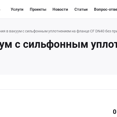
4
лог
Услуги
Проекты
Новости
Статьи
Вопрос-отв
ия в вакуум с сильфонным уплотнением на фланце CF DN40 без пр
ум с сильфонным упло
0