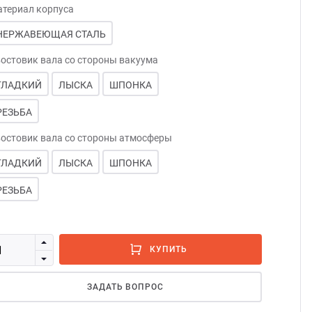
териал корпуса
Магн
С си
НЕРЖАВЕЮЩАЯ СТАЛЬ
Для у
С ша
остовик вала со стороны вакуума
ГЛАДКИЙ
ЛЫСКА
ШПОНКА
На ф
С эл
РЕЗЬБА
На фл
Свер
остовик вала со стороны атмосферы
ГЛАДКИЙ
ЛЫСКА
ШПОНКА
На фл
РЕЗЬБА
На ф
КУПИТЬ
С не
ЗАДАТЬ ВОПРОС
С ох