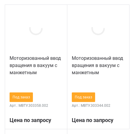
кументы
Магн
С си
трудники
Для у
С ша
ртнеры
На ф
С эл
кансии
На фл
Свер
Моторизованный ввод
Моторизованный ввод
вращения в вакуум c
вращения в вакуум c
манжетным
манжетным
нтакты и реквизиты
На фл
уплотнением на
уплотнением на
фланце KF DN40
фланце Ду60
На ф
(нестандартный
Под заказ
Под заказ
фланец)
Арт.:
МВТУ.303358.002
Арт.:
МВТУ.303344.002
С не
Цена по запросу
Цена по запросу
С ох