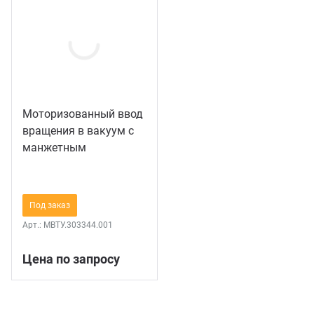
С по
С ру
С ша
Моторизованный ввод
вращения в вакуум c
манжетным
уплотнением на
фланце Ду44
(нестандартный
Под заказ
фланец)
Арт.:
МВТУ.303344.001
Цена по запросу