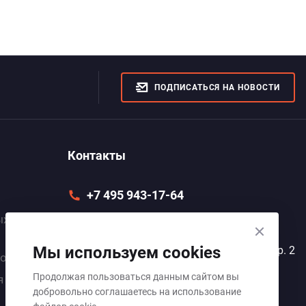
С по
С ру
ПОДПИСАТЬСЯ НА НОВОСТИ
С ша
Контакты
+7 495 943-17-64
ых
info@elvactech.ru
Мы используем cookies
105005, г. Москва, ул. Радио, д. 12, стр. 2
покрытий
Продолжая пользоваться данным сайтом вы
Пн–Пт 9:00–18:00
я
добровольно соглашаетесь на использование