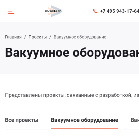
+7 495 943-17-6
Ката
Назад
Назад
Назад
Главная
Проекты
Вакуумное оборудование
Вакуумное оборудова
талог
луги
мпания
оды вращения в вакуум
оектирование и изготовление
компании
оды линейного движения в вакуум
несение функциональных покрытий
ше производство
Представлены проекты, связанные с разработкой, и
афрагмирующие вакуумные заслонки
следования
орудование
Все проекты
Вакуумное оборудование
Ва
арные сильфоны
стема менеджмента качества