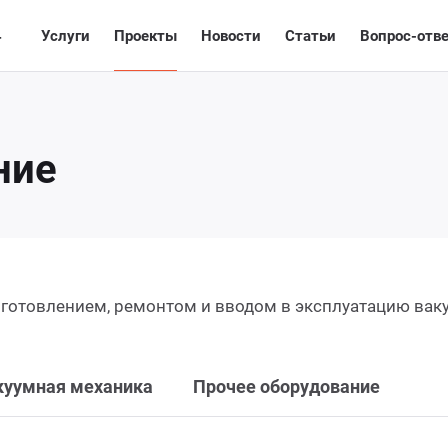
4
лог
Услуги
Проекты
Новости
Статьи
Вопрос-отв
ние
зготовлением, ремонтом и вводом в эксплуатацию вак
куумная механика
Прочее оборудование