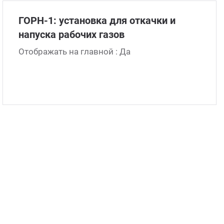
Магн
С си
ГОРН-1: установка для откачки и
напуска рабочих газов
Для у
С ша
Отображать на главной : Да
На ф
С эл
На фл
Свер
На фл
На ф
С не
С ох