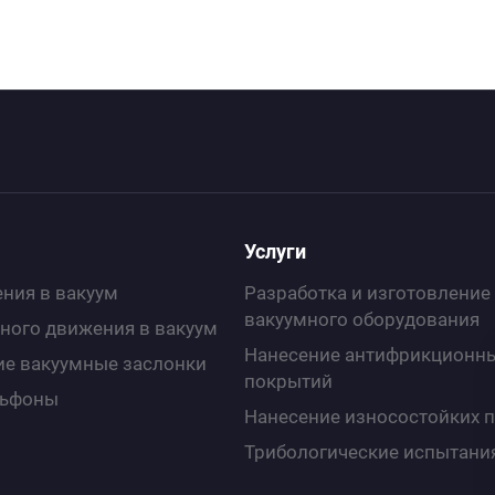
Услуги
ния в вакуум
Разработка и изготовление
вакуумного оборудования
ного движения в вакуум
Нанесение антифрикционн
е вакуумные заслонки
покрытий
льфоны
Нанесение износоcтойких 
Трибологические испытани