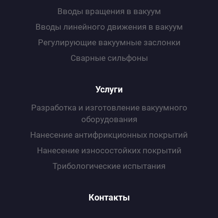
Вводы вращения в вакуум
С по
Вводы линейного движения в вакуум
Регулирующие вакуумные заслонки
С ру
Сварные сильфоны
С ша
Услуги
Разработка и изготовление вакуумного
оборудования
Нанесение антифрикционных покрытий
Нанесение износоcтойких покрытий
Трибологические испытания
Контакты