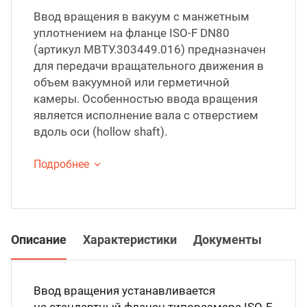
Ввод вращения в вакуум с манжетным
С по
уплотнением на фланце ISO-F DN80
(артикул МВТУ.303449.016) предназначен
для передачи вращательного движения в
С ру
объем вакуумной или герметичной
камеры. Особенностью ввода вращения
С ша
является исполнение вала с отверстием
вдоль оси (hollow shaft).
Подробнее
Описание
Характеристики
Документы
Ввод вращения устанавливается