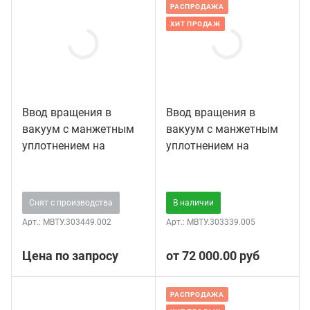
РАСПРОДАЖА
ХИТ ПРОДАЖ
С по
С ру
С ша
Ввод вращения в
Ввод вращения в
вакуум с манжетным
вакуум с манжетным
уплотнением на
уплотнением на
фланце KF DN25
фланце KF DN16 с
ручным приводом
Снят с производства
В наличии
Арт.:
МВТУ.303449.002
Арт.:
МВТУ.303339.005
Цена по запросу
от 72 000.00 руб
РАСПРОДАЖА