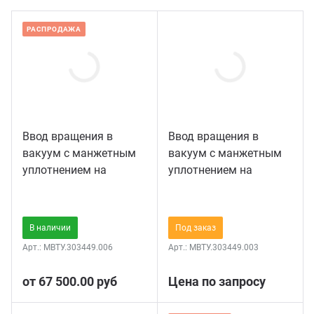
кументы
Магн
С си
РАСПРОДАЖА
трудники
Для у
С ша
ртнеры
На ф
С эл
кансии
На фл
Свер
Ввод вращения в
Ввод вращения в
вакуум с манжетным
вакуум с манжетным
уплотнением на
уплотнением на
нтакты и реквизиты
На фл
фланце KF DN16
фланце KF DN40
На ф
В наличии
Под заказ
Арт.:
МВТУ.303449.006
Арт.:
МВТУ.303449.003
С не
от 67 500.00 руб
Цена по запросу
С ох