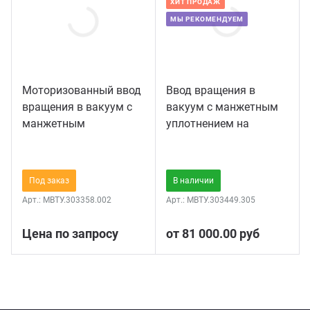
ХИТ ПРОДАЖ
МЫ РЕКОМЕНДУЕМ
Моторизованный ввод
Ввод вращения в
вращения в вакуум c
вакуум с манжетным
манжетным
уплотнением на
уплотнением на
фланце KF DN25
фланце KF DN40
Под заказ
В наличии
Арт.:
МВТУ.303358.002
Арт.:
МВТУ.303449.305
Цена по запросу
от 81 000.00 руб