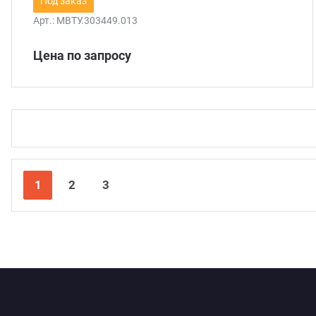
Под заказ
Арт.:
МВТУ.303449.013
Цена по запросу
1
2
3