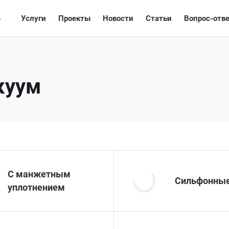
4
лог
Услуги
Проекты
Новости
Статьи
Вопрос-отв
куум
С манжетным
Сильфонны
уплотнением