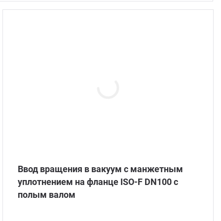
С по
С ру
С ша
Ввод вращения в вакуум с манжетным
уплотнением на фланце ISO-F DN100 с
полым валом