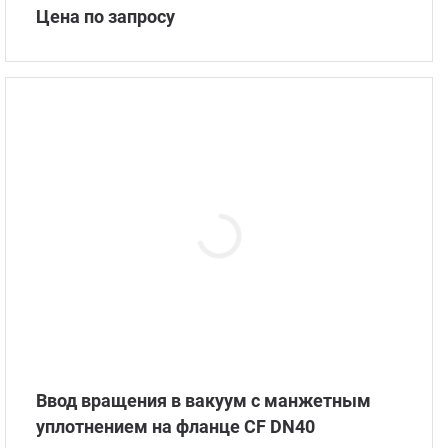
Цена по запросу
С по
С ру
С ша
Ввод вращения в вакуум с манжетным
уплотнением на фланце CF DN40