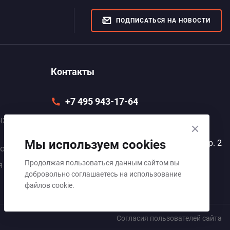
ПОДПИСАТЬСЯ НА НОВОСТИ
Контакты
+7 495 943-17-64
ых
info@elvactech.ru
Мы используем cookies
105005, г. Москва, ул. Радио, д. 12, стр. 2
покрытий
Продолжая пользоваться данным сайтом вы
Пн–Пт 9:00–18:00
я
добровольно соглашаетесь на использование
файлов cookie.
Согласия пользователей сайта