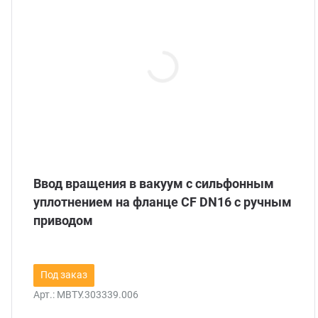
кументы
трудники
ртнеры
кансии
нтакты и реквизиты
Ввод вращения в вакуум с сильфонным
уплотнением на фланце CF DN16 с ручным
приводом
Под заказ
Арт.:
МВТУ.303339.006