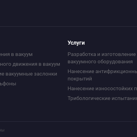
Услуги
ния в вакуум
Разработка и изготовление
вакуумного оборудования
ного движения в вакуум
Нанесение антифрикционн
е вакуумные заслонки
покрытий
льфоны
Нанесение износоcтойких 
Трибологические испытани
ны