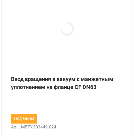
Магн
С си
Для у
С ша
На ф
С эл
На фл
Свер
На фл
Ввод вращения в вакуум с манжетным
уплотнением на фланце CF DN63
На ф
С не
Под заказ
Арт.:
МВТУ.303449.024
С ох