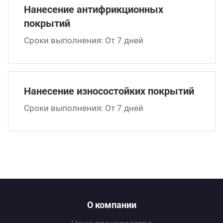
кументы
Нанесение антифрикционных
Магн
С си
покрытий
трудники
Для у
С ша
Сроки выполнения: От 7 дней
ртнеры
На ф
С эл
Нанесение износоcтойких покрытий
кансии
На фл
Свер
Сроки выполнения: От 7 дней
нтакты и реквизиты
На фл
На ф
С не
О компании
С ох