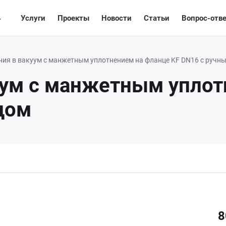
4
лог
Услуги
Проекты
Новости
Статьи
Вопрос-отв
ия в вакуум с манжетным уплотнением на фланце KF DN16 с ручн
уум с манжетным уплот
дом
8