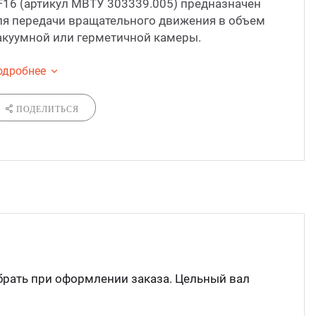
F16 (артикул МВТУ 303339.005) предназначен
ля передачи вращательного движения в объем
С по
акуумной или герметичной камеры.
С ру
одробнее
ПОДЕЛИТЬСЯ
С ша
брать при оформлении заказа. Цельный вал