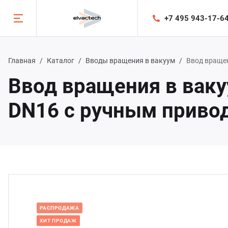
+7 495 943-17-6
Ката
Назад
Назад
Назад
Назад
Главная
Каталог
Вводы вращения в вакуум
Ввод вращен
Ввод вращения в вак
талог
луги
мпания
диабиблиотека
DN16 с ручным приво
оды вращения в вакуум
оектирование и изготовление
компании
тографии
оды линейного движения в вакуум
несение функциональных покрытий
ше производство
афрагмирующие вакуумные заслонки
следования
орудование
арные сильфоны
стема менеджмента качества
РАСПРОДАЖА
ХИТ ПРОДАЖ