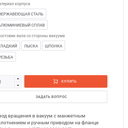
териал корпуса
Магн
С си
НЕРЖАВЕЮЩАЯ СТАЛЬ
Для у
С ша
АЛЮМИНИЕВЫЙ СПЛАВ
остовик вала со стороны вакуума
На ф
С эл
ГЛАДКИЙ
ЛЫСКА
ШПОНКА
На фл
Свер
РЕЗЬБА
На фл
КУПИТЬ
На ф
ЗАДАТЬ ВОПРОС
С не
вод вращения в вакуум с манжетным
плотнением и ручным приводом на фланце
С ох