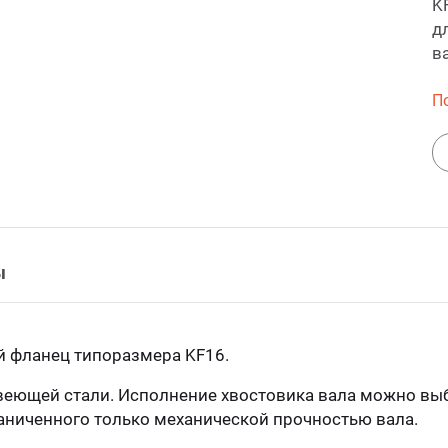
K
д
в
П
ы
й фланец типоразмера KF16.
веющей стали. Исполнение хвостовика вала можно вы
раниченного только механической прочностью вала.